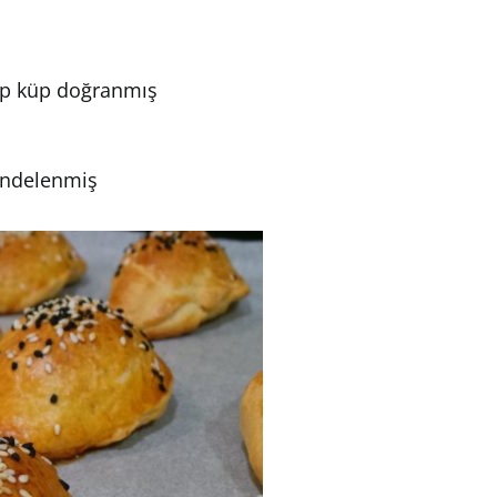
küp küp doğranmış
rendelenmiş