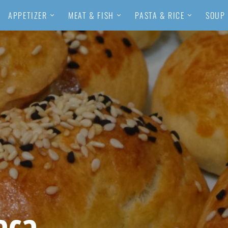
APPETIZER
MEAT & FISH
PASTA & RICE
SOUP
aça