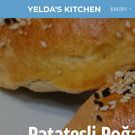
YELDA'S KITCHEN
BAKERY
Search for:
Patatesli Poğ