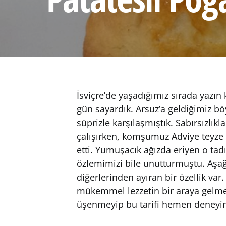
İsviçre’de yaşadığımız sırada yazın
gün sayardık. Arsuz’a geldiğimiz bö
süprizle karşılaşmıştık. Sabırsızlık
çalışırken, komşumuz Adviye teyze 
etti. Yumuşacık ağızda eriyen o tad
özlemimizi bile unutturmuştu. Aşağ
diğerlerinden ayıran bir özellik va
mükemmel lezzetin bir araya gelmesi
üşenmeyip bu tarifi hemen deneyin