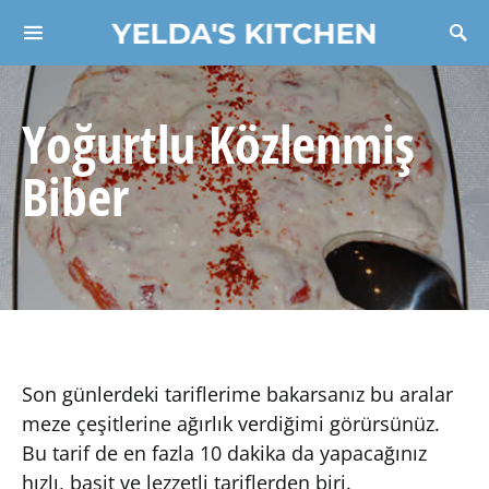
YELDA'S KITCHEN
Search for:
Yoğurtlu Közlenmiş
Biber
Son günlerdeki tariflerime bakarsanız bu aralar
meze çeşitlerine ağırlık verdiğimi görürsünüz.
Bu tarif de en fazla 10 dakika da yapacağınız
hızlı, basit ve lezzetli tariflerden biri.