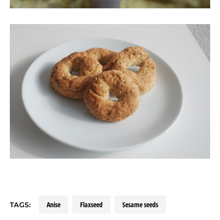
anise
flaxseed
sesame seeds
TAGS: