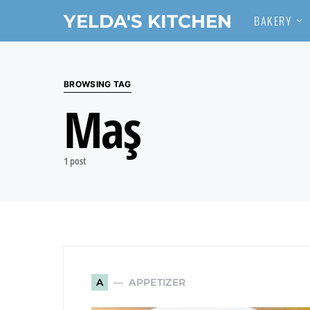
YELDA'S KITCHEN
BAKERY
Search for:
BROWSING TAG
Maş
1 post
APPETIZER
A